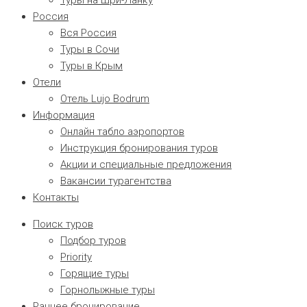
Туры на Шри-Ланку
Россия
Вся Россия
Туры в Сочи
Туры в Крым
Отели
Отель Lujo Bodrum
Информация
Онлайн табло аэропортов
Инструкция бронирования туров
Акции и специальные предложения
Вакансии турагентства
Контакты
Поиск туров
Подбор туров
Priority
Горящие туры
Горнолыжные туры
Раннее бронирование