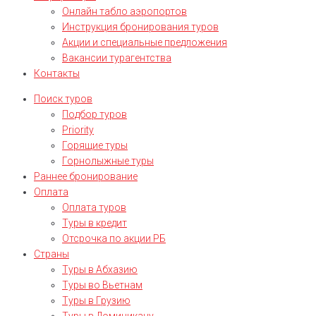
Онлайн табло аэропортов
Инструкция бронирования туров
Акции и специальные предложения
Вакансии турагентства
Контакты
Поиск туров
Подбор туров
Priority
Горящие туры
Горнолыжные туры
Раннее бронирование
Оплата
Оплата туров
Туры в кредит
Отсрочка по акции РБ
Страны
Туры в Абхазию
Туры во Вьетнам
Туры в Грузию