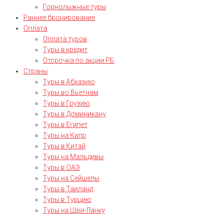
Горнолыжные туры
Раннее бронирование
Оплата
Оплата туров
Туры в кредит
Отсрочка по акции РБ
Страны
Туры в Абхазию
Туры во Вьетнам
Туры в Грузию
Туры в Доминикану
Туры в Египет
Туры на Кипр
Туры в Китай
Туры на Мальдивы
Туры в ОАЭ
Туры на Сейшелы
Туры в Таиланд
Туры в Турцию
Туры на Шри-Ланку