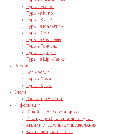
Туры в Доминикану
Туры в Египет
Туры на Кипр
Туры в Китай
Туры на Мальдивы
Туры в ОАЭ
Туры на Сейшелы
Туры в Таиланд
Туры в Турцию
Туры на Шри-Ланку
Россия
Вся Россия
Туры в Сочи
Туры в Крым
Отели
Отель Lujo Bodrum
Информация
Онлайн табло аэропортов
Инструкция бронирования туров
Акции и специальные предложения
Вакансии турагентства