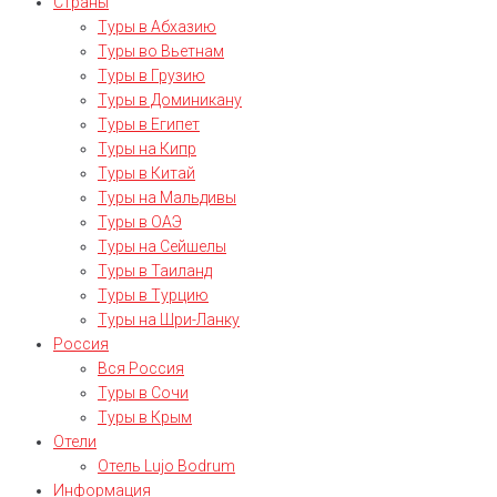
Страны
Туры в Абхазию
Туры во Вьетнам
Туры в Грузию
Туры в Доминикану
Туры в Египет
Туры на Кипр
Туры в Китай
Туры на Мальдивы
Туры в ОАЭ
Туры на Сейшелы
Туры в Таиланд
Туры в Турцию
Туры на Шри-Ланку
Россия
Вся Россия
Туры в Сочи
Туры в Крым
Отели
Отель Lujo Bodrum
Информация