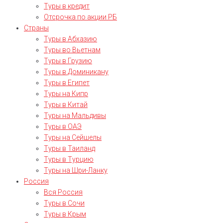
Туры в кредит
Отсрочка по акции РБ
Страны
Туры в Абхазию
Туры во Вьетнам
Туры в Грузию
Туры в Доминикану
Туры в Египет
Туры на Кипр
Туры в Китай
Туры на Мальдивы
Туры в ОАЭ
Туры на Сейшелы
Туры в Таиланд
Туры в Турцию
Туры на Шри-Ланку
Россия
Вся Россия
Туры в Сочи
Туры в Крым