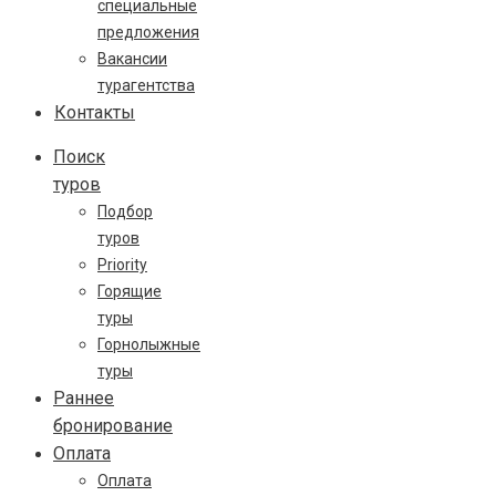
специальные
предложения
Вакансии
турагентства
Контакты
Поиск
туров
Подбор
туров
Priority
Горящие
туры
Горнолыжные
туры
Раннее
бронирование
Оплата
Оплата