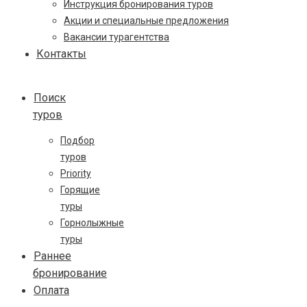
Инструкция бронирования туров
Акции и специальные предложения
Вакансии турагентства
Контакты
Поиск
туров
Подбор
туров
Priority
Горящие
туры
Горнолыжные
туры
Раннее
бронирование
Оплата