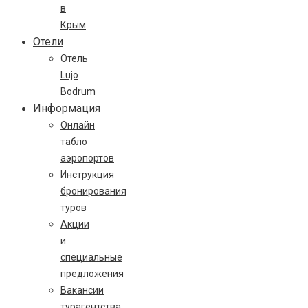
в
Крым
Отели
Отель
Lujo
Bodrum
Информация
Онлайн
табло
аэропортов
Инструкция
бронирования
туров
Акции
и
специальные
предложения
Вакансии
турагентства