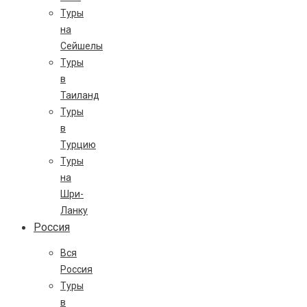
Туры
на
Сейшелы
Туры
в
Таиланд
Туры
в
Турцию
Туры
на
Шри-
Ланку
Россия
Вся
Россия
Туры
в