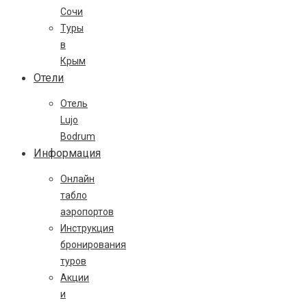
Сочи
Туры
в
Крым
Отели
Отель
Lujo
Bodrum
Информация
Онлайн
табло
аэропортов
Инструкция
бронирования
туров
Акции
и