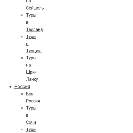
на
Сейшелы
Туры
в
Таиланд
Туры
в
Турцию
Туры
на
Шри-
Ланку
Россия
Вся
Россия
Туры
в
Сочи
Туры