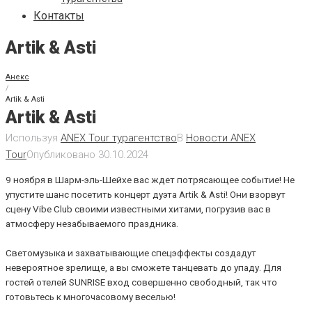
Контакты
Artik & Asti
Анекс
/
Artik & Asti
Artik & Asti
Используя
ANEX Tour турагентство
В
Новости ANEX
Tour
Опубликовано
30.10.2024
9 ноября в Шарм-эль-Шейхе вас ждет потрясающее событие! Не
упустите шанс посетить концерт дуэта Artik & Asti! Они взорвут
сцену Vibe Club своими известными хитами, погрузив вас в
атмосферу незабываемого праздника.
Светомузыка и захватывающие спецэффекты создадут
невероятное зрелище, а вы сможете танцевать до упаду. Для
гостей отелей SUNRISE вход совершенно свободный, так что
готовьтесь к многочасовому веселью!