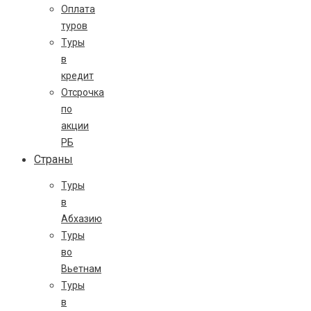
Оплата
туров
Туры
в
кредит
Отсрочка
по
акции
РБ
Страны
Туры
в
Абхазию
Туры
во
Вьетнам
Туры
в